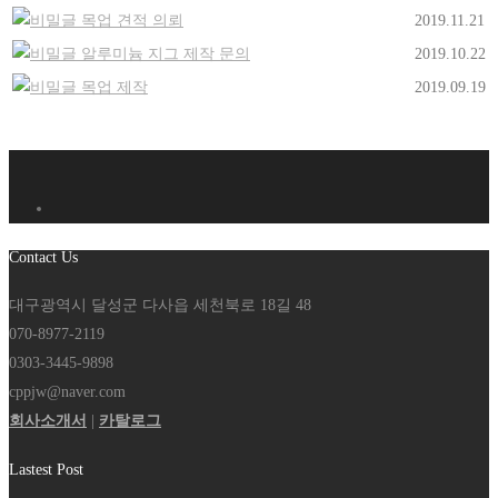
목업 견적 의뢰
2019.11.21
알루미늄 지그 제작 문의
2019.10.22
목업 제작
2019.09.19
Contact Us
대구광역시 달성군 다사읍 세천북로 18길 48
070-8977-2119
0303-3445-9898
cppjw@naver.com
회사소개서
|
카탈로그
Lastest Post