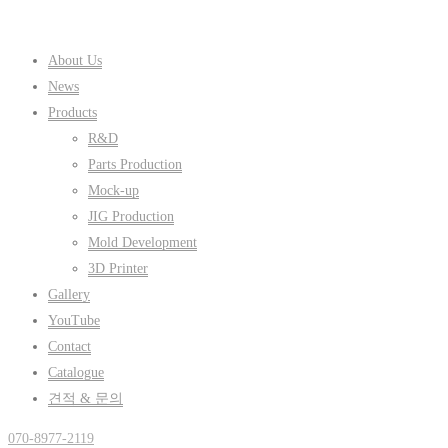
About Us
News
Products
R&D
Parts Production
Mock-up
JIG Production
Mold Development
3D Printer
Gallery
YouTube
Contact
Catalogue
견적 & 문의
070-8977-2119