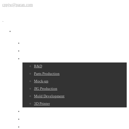
cppjw@paran.com
About Us
News
Products
R&D
Parts Production
Mock-up
JIG Production
Mold Development
3D Printer
Gallery
YouTube
Contact