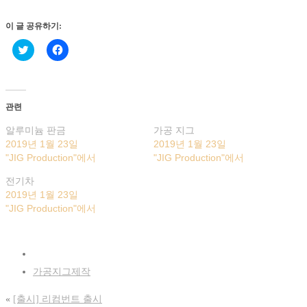
이 글 공유하기:
트
페
위
이
터
스
로
북
공
에
유
공
하
유
관련
기
하
(새
려
창
면
알루미늄 판금
가공 지그
에
클
2019년 1월 23일
2019년 1월 23일
서
릭
열
하
"JIG Production"에서
"JIG Production"에서
림)
세
요.
전기차
(새
창
2019년 1월 23일
에
서
"JIG Production"에서
열
림)
가공지그제작
«
[출시] 리컴번트 출시