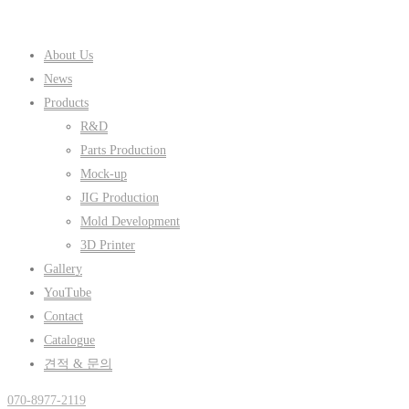
About Us
News
Products
R&D
Parts Production
Mock-up
JIG Production
Mold Development
3D Printer
Gallery
YouTube
Contact
Catalogue
견적 & 문의
070-8977-2119