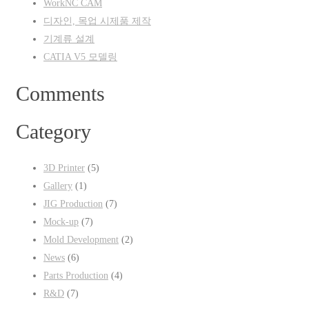
WorkNC CAM
디자인, 목업 시제품 제작
기계류 설계
CATIA V5 모델링
Comments
Category
3D Printer
(5)
Gallery
(1)
JIG Production
(7)
Mock-up
(7)
Mold Development
(2)
News
(6)
Parts Production
(4)
R&D
(7)