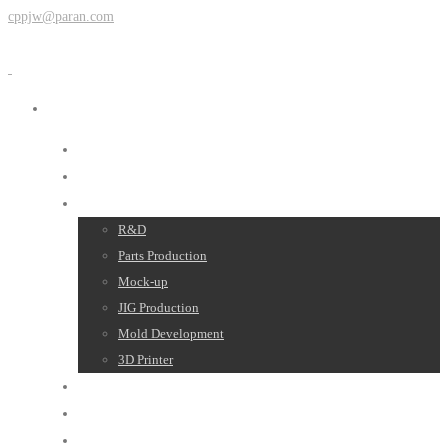
cppjw@paran.com
About Us
News
Products
R&D
Parts Production
Mock-up
JIG Production
Mold Development
3D Printer
Gallery
YouTube
Contact