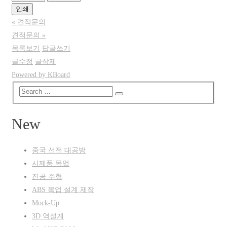
인쇄
«
견적문의
견적문의
»
목록보기
답글쓰기
글수정
글삭제
Powered by KBoard
New
중국 선전 대공방
시제품 목업
진공 주형
ABS 목업 설계 제작
Mock-Up
3D 역설계