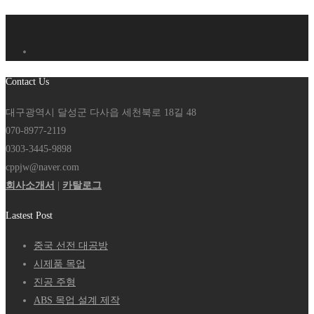
Contact Us
대구광역시 달성군 다사읍 세천북로 18길 48
070-8977-2119
0303-3445-9898
cppjw@naver.com
회사소개서
|
카탈로그
Lastest Post
중국 선전 대공방
시제품 목업
진공 주형
ABS 목업 설계 제작